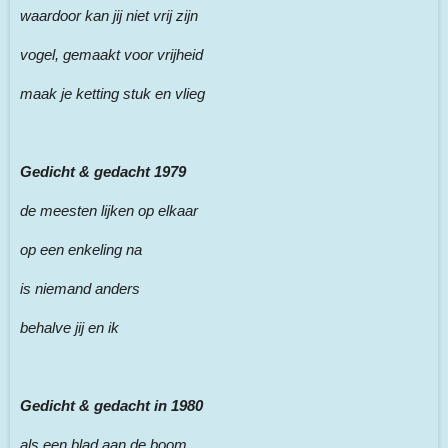
waardoor kan jij niet vrij zijn
vogel, gemaakt voor vrijheid
maak je ketting stuk en vlieg
Gedicht & gedacht 1979
de meesten lijken op elkaar
op een enkeling na
is niemand anders
behalve jij en ik
Gedicht & gedacht in
1980
als een blad aan de boom