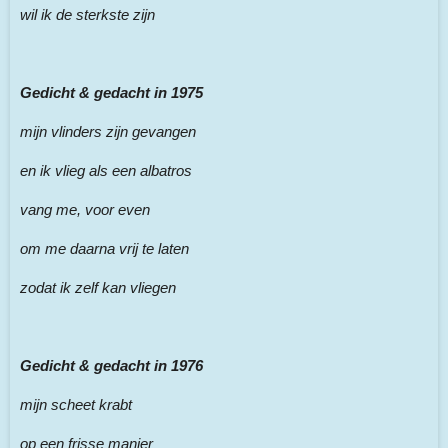
wil ik de sterkste zijn
Gedicht & gedacht in
1975
mijn vlinders zijn gevangen
en ik vlieg als een albatros
vang me, voor even
om me daarna vrij te laten
zodat ik zelf kan vliegen
Gedicht & gedacht in 1976
mijn scheet krabt
op een frisse manier