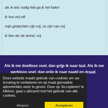
als ik iets nodig heb ga ik het halen
ik hou mij stil
mijn gedachten zijn vrij, ze zijn van mij
ik ben als de arend, vrij
Als ik me doelloos voel, dan grijp ik naar taal.
Als ik me
werkloos voel, dan grijp ik naar naald en draad.
Deze website maakt gebruik van cookies om uw
© 2025 CreAda
ervaring te verbeteren en op maat gemaakte
Powered by
JouwWeb
advertenties weer te geven. Door op ‘Accepteren’ te
klikken, gaat u akkoord met het gebruik van alle
cookies.
Afwijzen
Accepteren