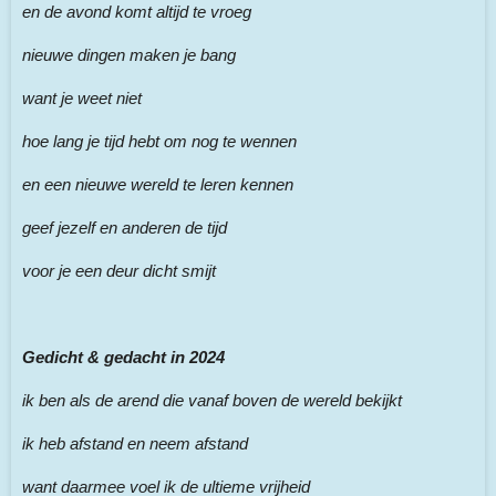
en de avond
komt altijd te vroeg
nieuwe dingen
maken je bang
want je weet niet
hoe lang je tijd hebt om nog te wennen
en een nieuwe wereld te leren kennen
geef jezelf en anderen de tijd
voor je een deur dicht smijt
Gedicht & gedacht in 2024
ik ben als de arend die vanaf boven de wereld bekijkt
ik heb afstand en neem afstand
want daarmee voel ik de ultieme vrijheid