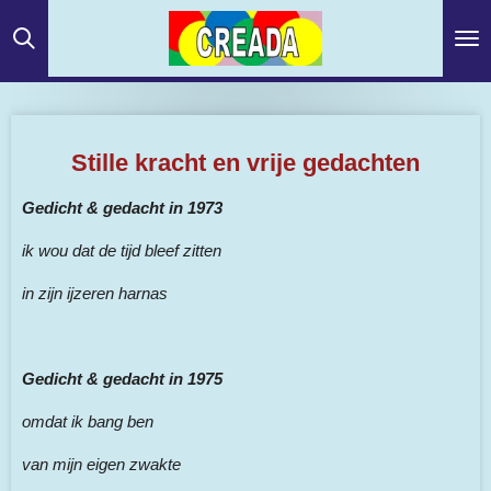
Ga
direct
naar
de
hoofdinhoud
Stille kracht en vrije gedachten
Gedicht & gedacht in
1973
ik wou dat de tijd bleef zitten
in zijn ijzeren harnas
Gedicht & gedacht in
1975
omdat ik bang ben
van mijn eigen zwakte