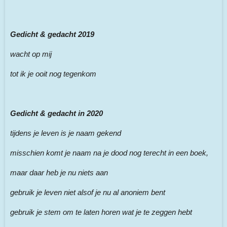
Gedicht & gedacht
2019
wacht op mij
tot ik je ooit nog tegenkom
Gedicht & gedacht in 2020
tijdens je leven is je naam gekend
misschien komt je naam na je dood nog terecht in een boek,
maar daar heb je nu niets aan
gebruik je leven niet alsof je nu al anoniem bent
gebruik je stem om te laten horen wat je te zeggen hebt