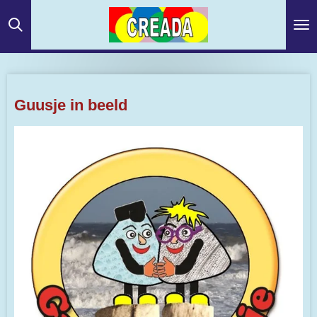
Ga
direct
naar
de
hoofdinhoud
Guusje in beeld