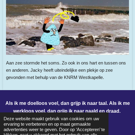
Aan zee stormde het soms. Zo ook in ons hart en tussen ons
en anderen. Jacky heeft uiteindelijke een plekje op zee
gevonden met behulp van de KNRM Westkapelle.
Als ik me doelloos voel, dan grijp ik naar taal.
Als ik me
werkloos voel, dan grijp ik naar naald en draad.
© 2025 CreAda
Deze website maakt gebruik van cookies om uw
ervaring te verbeteren en op maat gemaakte
Powered by
JouwWeb
advertenties weer te geven. Door op ‘Accepteren’ te
klikken, gaat u akkoord met het gebruik van alle